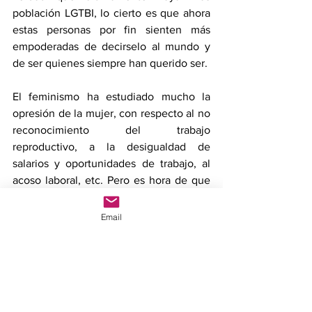
población LGTBI, lo cierto es que ahora 
estas personas por fin sienten más 
empoderadas de decirselo al mundo y 
de ser quienes siempre han querido ser.
El feminismo ha estudiado mucho la 
opresión de la mujer, con respecto al no 
reconocimiento del trabajo 
reproductivo, a la desigualdad de 
salarios y oportunidades de trabajo, al 
acoso laboral, etc. Pero es hora de que 
más estudios feministas nos ayuden a 
explorar las nuevas formas de 
Email
masculinidad que surgen cuando 
superamos esa masculinidad 
hegemónica (o tóxica como la llama 
Gillette).