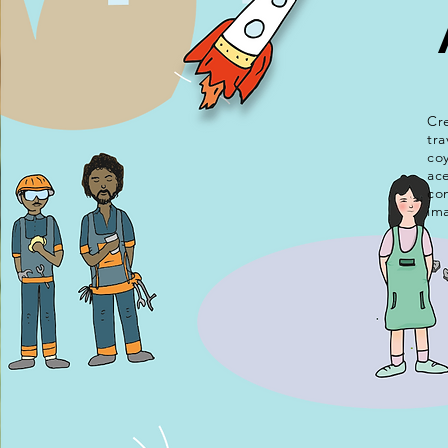
Cr
tr
co
ace
co
im