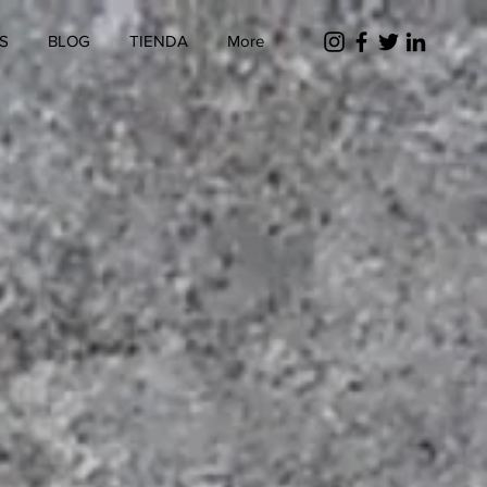
S
BLOG
TIENDA
More