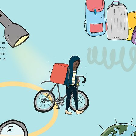
. A
mas
mos
na:
o e