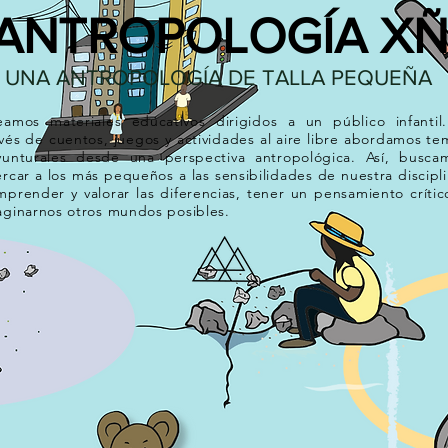
ANTROPOLOGÍA XÑ
UNA ANTROPOLOGÍA DE TALLA PEQUEÑA
eamos materiales educativos dirigidos a un público infantil
avés de cuentos, juegos y actividades al aire libre abordamos te
yunturales desde una perspectiva antropológica. Así, busca
rcar a los más pequeños a las sensibilidades de nuestra discipli
mprender y valorar las diferencias, tener un pensamiento crític
aginarnos otros mundos posibles.