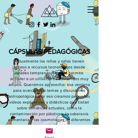
CÁPSULAS PEDAGÓGICAS
Actualmente los niños y niñas tienen
acceso a recursos tecnológicos desde
edades tempranas, esto les permite
acceder a un universo de contenidos muy
amplio. Queremos aprovechar esa ventana
para acercarlos a temas y discusiones
antropológicas. Por eso creamos pequeños
videos explicativos y didácticos que tratan
sobre temáticas actuales, como la
contaminación por plásticos, la soberanía
alimentaria y las cosmologías de diferentes
sociedades.
Email