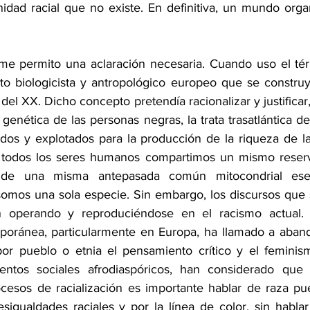
rnidad racial que no existe. En definitiva, un mundo orga
me permito una aclaración necesaria. Cuando uso el tér
o biologicista y antropológico europeo que se construyó
 del XX. Dicho concepto pretendía racionalizar y justificar,
 genética de las personas negras, la trata trasatlántica 
dos y explotados para la producción de la riqueza de las
todos los seres humanos compartimos un mismo reservo
e una misma antepasada común mitocondrial ese 
 somos una sola especie. Sin embargo, los discursos que 
n operando y reproduciéndose en el racismo actual.
poránea, particularmente en Europa, ha llamado a aband
por pueblo o etnia el pensamiento crítico y el feminis
ntos sociales afrodiaspóricos, han considerado que 
cesos de racialización es importante hablar de raza pue
sigualdades raciales y por la línea de color, sin hablar