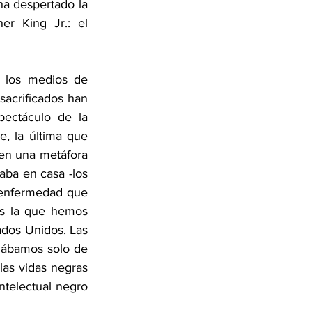
a despertado la 
r King Jr.: el 
 los medios de 
acrificados han 
ectáculo de la 
e, la última que 
en una metáfora 
ba en casa -los 
 enfermedad que 
es la que hemos 
ados Unidos. Las 
lábamos solo de 
as vidas negras 
telectual negro 