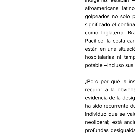
indígenas estaban –
afroamericana, latin
golpeados no solo p
significado el confi
como Inglaterra, Bra
Pacífico, la costa c
están en una situaci
hospitalarias ni ta
potable –incluso sus 
¿Pero por qué la ins
recurrir a la obvie
evidencia de la desig
ha sido recurrente d
individuo que se vale
neoliberal; está anc
profundas desigualda