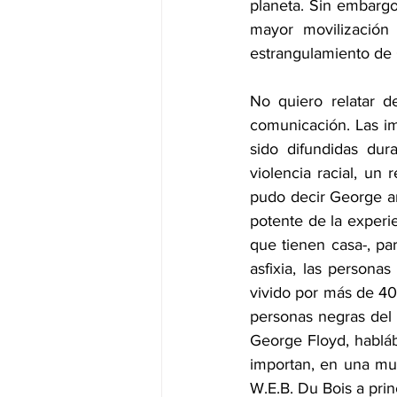
planeta. Sin embargo
mayor movilización 
estrangulamiento de 
No quiero relatar 
comunicación. Las im
sido difundidas dur
violencia racial, un 
pudo decir George an
potente de la experi
que tienen casa-, pa
asfixia, las person
vivido por más de 400
personas negras del 
George Floyd, hablá
importan, en una mue
W.E.B. Du Bois a prin