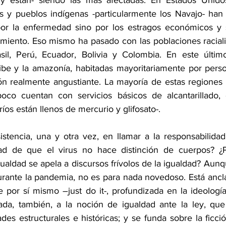
y están- siendo las más afectadas. En Estados Unido
os y pueblos indígenas -particularmente los Navajo- han
or la enfermedad sino por los estragos económicos y s
namiento. Eso mismo ha pasado con las poblaciones raciali
sil, Perú, Ecuador, Bolivia y Colombia. En este último
aribe y la amazonía, habitadas mayoritariamente por perso
ón realmente angustiante. La mayoría de estas regiones 
mpoco cuentan con servicios básicos de alcantarillado,
ríos están llenos de mercurio y glifosato-.
istencia, una y otra vez, en llamar a la responsabilidad 
dad de que el virus no hace distinción de cuerpos? ¿P
ualdad se apela a discursos frívolos de la igualdad? Aunq
urante la pandemia, no es para nada novedoso. Está anclad
 por sí mismo –just do it-, profundizada en la ideología
lada, también, a la noción de igualdad ante la ley, que
des estructurales e históricas; y se funda sobre la ficc