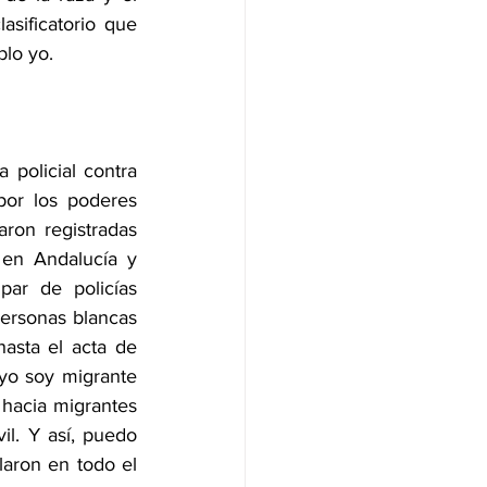
sificatorio que 
blo yo.
policial contra 
or los poderes 
ron registradas 
 en Andalucía y 
ar de policías 
rsonas blancas 
asta el acta de 
o soy migrante 
hacia migrantes 
il. Y así, puedo 
aron en todo el 