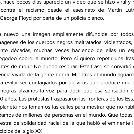
, hace pocos días apareció un video que se hizo viral y h
contra el racismo desde el asesinato de Martin Luthe
George Floyd por parte de un policía blanco.
de nuevo una imagen ampliamente difundida por todos
ágenes de los cuerpos negros maltratados, violentados, s
ante décadas, muchas veces haciendo de ellas un esp
regodeo sobre la muerte. Pero sí quiero repetir una fras
tes de morir: No puedo respirar. Esta frase se convirtió 
encia vivida de la gente negra. Mientras el mundo aguarda
ra evitar ser contagiados por un virus que produce una
as negras alzamos la voz para decir que ésa sensación 
 años. Las protestas traspasaron las fronteras de los Est
planeta nos tomamos las calles para mostrar que no hab
bamos de millones de personas en el mundo. Que todas l
stra de solidaridad racial de la que habló el eminente in
cipios del siglo XX.