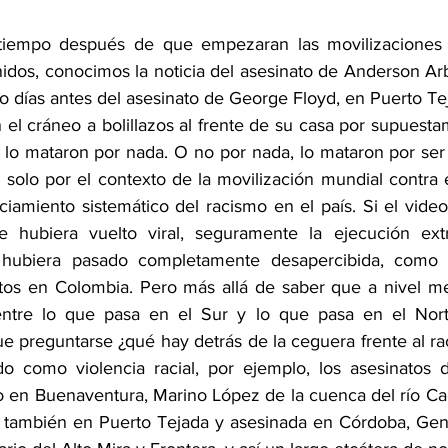
iempo después de que empezaran las movilizaciones d
idos, conocimos la noticia del asesinato de Anderson Arb
o días antes del asesinato de George Floyd, en Puerto Tej
on el cráneo a bolillazos al frente de su casa por supuestam
, lo mataron por nada. O no por nada, lo mataron por ser
 y solo por el contexto de la movilización mundial contra 
ciamiento sistemático del racismo en el país. Si el video
hubiera vuelto viral, seguramente la ejecución extraj
hubiera pasado completamente desapercibida, como 
tos en Colombia. Pero más allá de saber que a nivel me
entre lo que pasa en el Sur y lo que pasa en el Norte
e preguntarse ¿qué hay detrás de la ceguera frente al ra
o como violencia racial, por ejemplo, los asesinatos d
en Buenaventura, Marino López de la cuenca del río Caca
a también en Puerto Tejada y asesinada en Córdoba, Genar