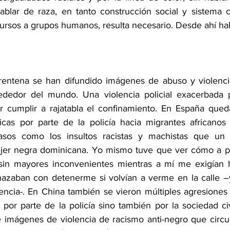
blar de raza, en tanto construcción social y sistema cla
ursos a grupos humanos, resulta necesario. Desde ahí ha
rentena se han difundido imágenes de abuso y violencia 
ededor del mundo. Una violencia policial exacerbada p
 cumplir a rajatabla el confinamiento. En España queda
sicas por parte de la policía hacia migrantes africanos
asos como los insultos racistas y machistas que un p
jer negra dominicana. Yo mismo tuve que ver cómo a pe
 sin mayores inconvenientes mientras a mí me exigían h
zaban con detenerme si volvían a verme en la calle –y
encia-. En China también se vieron múltiples agresiones 
 por parte de la policía sino también por la sociedad civ
 imágenes de violencia de racismo anti-negro que circul