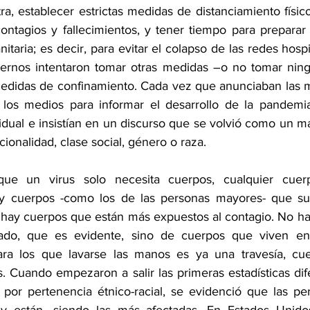
ra, establecer estrictas medidas de distanciamiento físico
ontagios y fallecimientos, y tener tiempo para preparar l
itaria; es decir, para evitar el colapso de las redes hospit
ernos intentaron tomar otras medidas –o no tomar ningu
edidas de confinamiento. Cada vez que anunciaban las m
los medios para informar el desarrollo de la pandemia,
idual e insistían en un discurso que se volvió como un man
cionalidad, clase social, género o raza.
que un virus solo necesita cuerpos, cualquier cuerp
y cuerpos -como los de las personas mayores- que su
 hay cuerpos que están más expuestos al contagio. No hab
dado, que es evidente, sino de cuerpos que viven en 
ara los que lavarse las manos es ya una travesía, cuer
. Cuando empezaron a salir las primeras estadísticas dife
por pertenencia étnico-racial, se evidenció que las pe