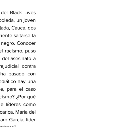
el Black Lives 
oleda, un joven 
ada, Cauca, dos 
ente saltarse la 
 negro. Conocer 
el racismo, puso 
 del asesinato a 
udicial contra 
ha pasado con 
diático hay una 
, para el caso 
cismo? ¿Por qué 
e líderes como 
rica, María del 
o García, líder 