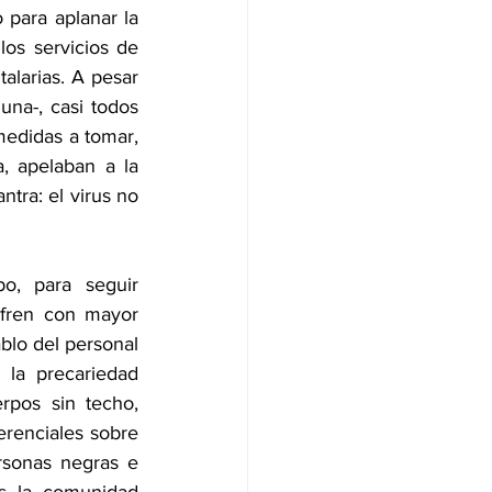
 para aplanar la 
os servicios de 
alarias. A pesar 
na-, casi todos 
edidas a tomar, 
 apelaban a la 
tra: el virus no 
o, para seguir 
fren con mayor 
lo del personal 
la precariedad 
pos sin techo, 
renciales sobre 
rsonas negras e 